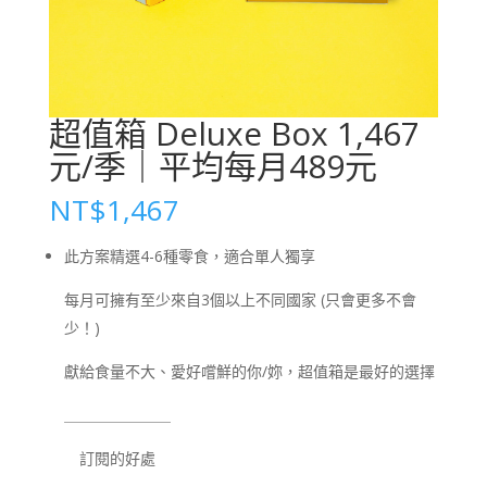
超值箱 Deluxe Box 1,467
元/季｜平均每月489元
NT$
1,467
此方案精選
4-6
種零食，適合單人獨享
每月可擁有至少來自
3
個以上不同國家 (只會更多不會
少！)
獻給食量不大、愛好嚐鮮的你
/
妳，超值箱是最好的選擇
＿＿＿＿＿＿＿
訂閱的好處