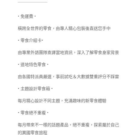
￣￣￣￣￣￣￣
•
免運費
•
橫跨全世界的零食，由專人精心包裝後直送您手中
•
零食介紹卡
•
由專業外語團隊查譯當地資訊，深入了解零食身家背景
•
道地特色零食
•
由各國特派員嚴選，事前試吃＆大數據雙重評分不踩雷
•
主題設計零食箱
•
每月精心設計不同主題，充滿趣味的新零食體驗
•
零食絕不重複
•
每月帶來不一樣的話題產品，絕不重複，探索屬於自己
的異國零食旅程