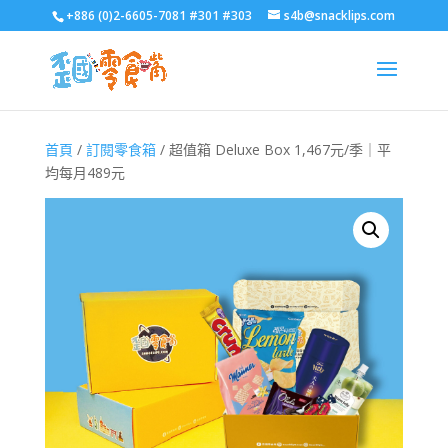
+886 (0)2-6605-7081 #301 #303
s4b@snacklips.com
首頁
/
訂閱零食箱
/ 超值箱 Deluxe Box 1,467元/季｜平
均每月489元