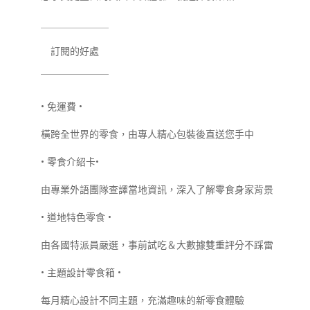
＿＿＿＿＿＿＿
訂閱的好處
￣￣￣￣￣￣￣
•
免運費
•
橫跨全世界的零食，由專人精心包裝後直送您手中
•
零食介紹卡
•
由專業外語團隊查譯當地資訊，深入了解零食身家背景
•
道地特色零食
•
由各國特派員嚴選，事前試吃＆大數據雙重評分不踩雷
•
主題設計零食箱
•
每月精心設計不同主題，充滿趣味的新零食體驗