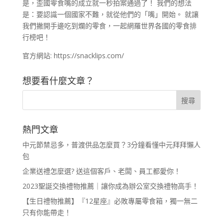
是，歪國零食嘴的成立就一秒拍案通過了！ 我們的想法
是：要認識一個國家不難，就從他們的「嘴」開始。 就讓
我們撇開手邊吃到爛的零食，一起網羅世界各國的零食排
行榜吧！
官方網站:
https://snacklips.com/
想要看什麼文章？
熱門文章
中元節禁忌多，普渡供品怎麼買？3分鐘看懂中元拜拜懶人
包
企業送禮怎麼選? 送這個客戶、老闆、員工都愛你！
2023聖誕交換禮物推薦｜讓你成為辦公室交換禮物高手！
【生日禮物推薦】『12星座』必敗專屬零食箱，獨一無二
只有你能帶走！